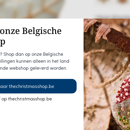
Spaar
4
kerstp
onze Belgische
Op voorraad
op
ië? Shop dan op onze Belgische
Bewaar voo
llingen kunnen alleen in het land
ende webshop geleverd worden.
Bestel
aar thechristmasshop.be
jf op thechristmasshop.be
Gratis verze
Binnen
1 tot
Gratis kerst
Klanten beoo