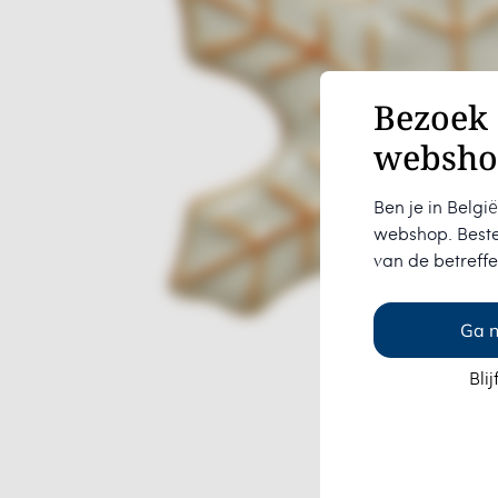
Bezoek 
websh
Ben je in Belg
webshop. Beste
van de betreff
Ga n
Bli