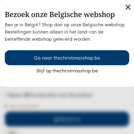
Bezoek onze Belgische webshop
Ben je in België? Shop dan op onze Belgische webshop.
Bestellingen kunnen alleen in het land van de
betreffende webshop geleverd worden.
Ga naar thechristmasshop.be
|
★
★
★
★
★
EVERLANDS
Everlands kersttak - Pampasgras
Blijf op thechristmasshop.be
€ 10,95
Spaar
10
kerstpunten met dit product
Op voorraad
Bestel nu