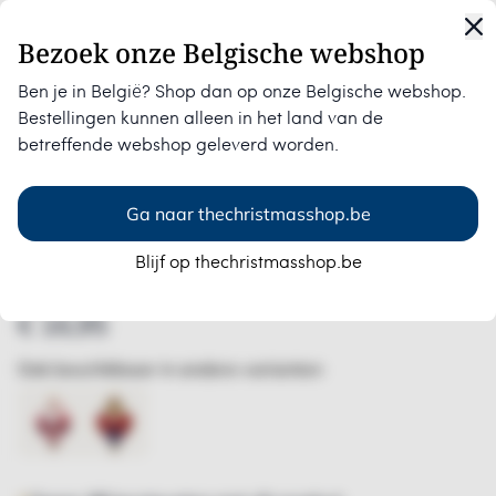
Bezoek onze Belgische webshop
Ben je in België? Shop dan op onze Belgische webshop.
Bestellingen kunnen alleen in het land van de
betreffende webshop geleverd worden.
Ga naar thechristmasshop.be
|
★
★
★
★
★
KURT S. ADLER
Kurt Adler kerstornament - Luchtballon
Blijf op thechristmasshop.be
sneeuwpop
€ 16,95
Ook beschikbaar in andere varianten