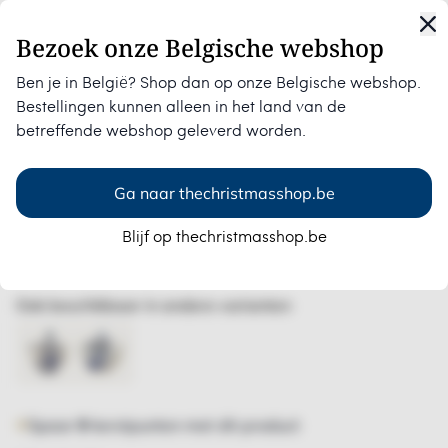
Bezoek onze Belgische webshop
Ben je in België? Shop dan op onze Belgische webshop.
Bestellingen kunnen alleen in het land van de
betreffende webshop geleverd worden.
Ga naar thechristmasshop.be
|
★
★
★
★
★
KURT S. ADLER
Kurt Adler kerstornament - Theepot
Blijf op thechristmasshop.be
€ 9,95
Ook beschikbaar in andere varianten
Spaar
9
kerstpunten met dit product