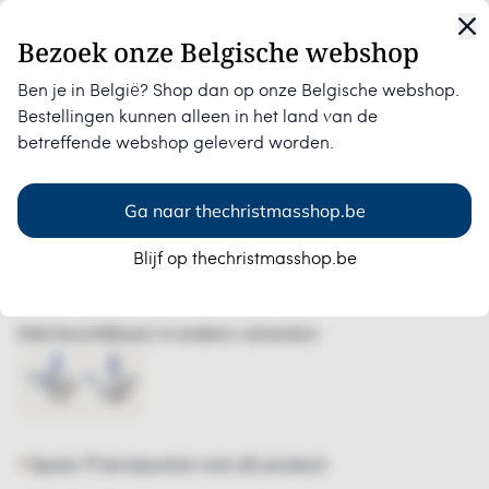
Bezoek onze Belgische webshop
Ben je in België? Shop dan op onze Belgische webshop.
Bestellingen kunnen alleen in het land van de
betreffende webshop geleverd worden.
Ga naar thechristmasshop.be
|
★
★
★
★
★
KURT S. ADLER
Kurt Adler kerstornament - Vogel
Blijf op thechristmasshop.be
€ 7,95
Ook beschikbaar in andere varianten
Spaar
7
kerstpunten met dit product