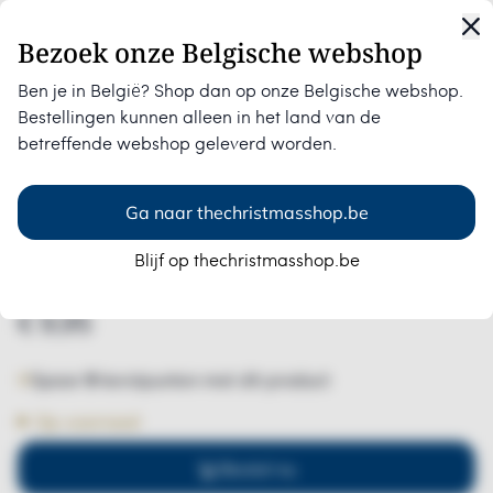
Bezoek onze Belgische webshop
Ben je in België? Shop dan op onze Belgische webshop.
Bestellingen kunnen alleen in het land van de
betreffende webshop geleverd worden.
Ga naar thechristmasshop.be
|
★
★
★
★
★
LUMINEO
Lumineo LED dinerkaars - Oranje - Set van
Blijf op thechristmasshop.be
2
€ 9,95
Spaar
9
kerstpunten met dit product
Op voorraad
Bestel nu