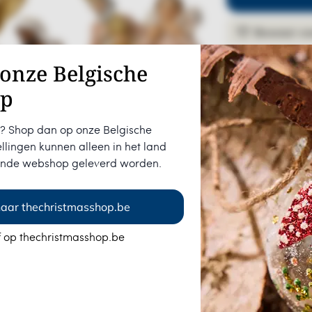
Bewaar voo
onze Belgische
op
Bestel
ië? Shop dan op onze Belgische
Gratis verze
llingen kunnen alleen in het land
Binnen
1 tot
ende webshop geleverd worden.
Gratis kerst
Klanten beoo
aar thechristmasshop.be
Ruim
30.000
jf op thechristmasshop.be