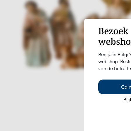
Bezoek 
websh
Ben je in Belg
webshop. Beste
van de betreff
Ga n
Bli