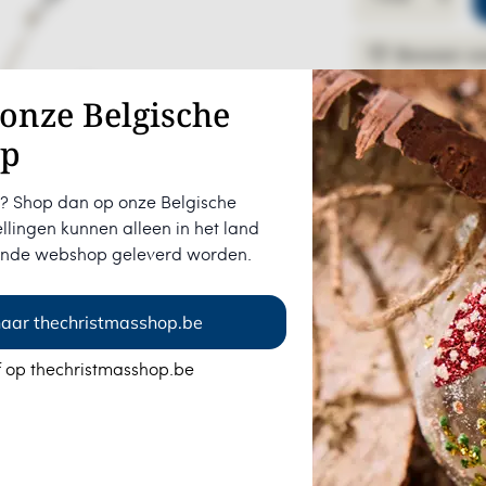
Bewaar voo
onze Belgische
op
Bestel
ië? Shop dan op onze Belgische
Gratis verze
llingen kunnen alleen in het land
Binnen
1 tot
ende webshop geleverd worden.
Gratis kerst
Klanten beoo
aar thechristmasshop.be
Ruim
30.000
jf op thechristmasshop.be