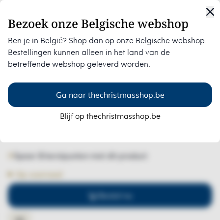
Bezoek onze Belgische webshop
Ben je in België? Shop dan op onze Belgische webshop.
Bestellingen kunnen alleen in het land van de
betreffende webshop geleverd worden.
Ga naar thechristmasshop.be
|
★
★
★
★
★
EVERLANDS
Everlands kersttak - Rode bessen
Blijf op thechristmasshop.be
€ 3,95
Spaar
3
kerstpunten met dit product
Op voorraad
Bestel nu