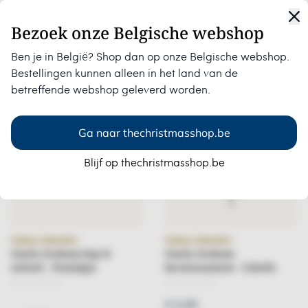
Bezoek onze Belgische webshop
Filters
Ben je in België? Shop dan op onze Belgische webshop.
229 resultaten
Bestellingen kunnen alleen in het land van de
Sorteer op
betreffende webshop geleverd worden.
Ga naar thechristmasshop.be
Blijf op thechristmasshop.be
GISELA GRAHAM
GISELA GRAHAM
Gisela Graham kop &
Gisela Graham
schotel - Nostalgia
kerstornament - Libelle
★
★
★
★
★
★
★
★
★
★
€ 5,95