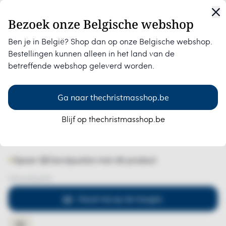
Bezoek onze Belgische webshop
Ben je in België? Shop dan op onze Belgische webshop.
Bestellingen kunnen alleen in het land van de
betreffende webshop geleverd worden.
Ga naar thechristmasshop.be
|
★
★
★
★
★
INGE GLAS MAGIC
Inge Glas kerstornament - Pizzapunt
Blijf op thechristmasshop.be
€ 12,95
Spaar
12
kerstpunten met dit product
Uitverkocht
Houd mij op de hoogte