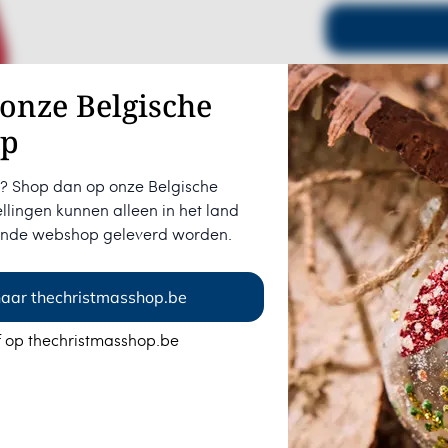
Bewaar voo
onze Belgische
op
Bestel
ië? Shop dan op onze Belgische
llingen kunnen alleen in het land
ende webshop geleverd worden.
Gratis verze
Binnen
1 tot
Gratis kerst
aar thechristmasshop.be
Klanten beoo
Ruim
30.000
jf op thechristmasshop.be