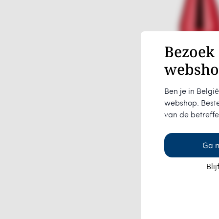
Bezoek 
websh
Ben je in Belg
webshop. Beste
van de betreff
Ga n
Bli