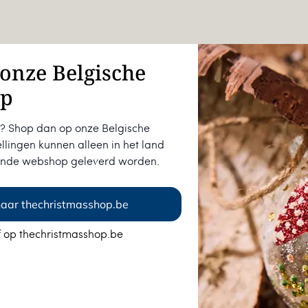
onze Belgische
op
bread) cookies
ië? Shop dan op onze Belgische
llingen kunnen alleen in het land
 kunnen helpen
maken we gebruik
ende webshop geleverd worden.
 vergelijkbare technieken. We
onele cookies zodat de website
 ook analytische cookies om de
aar thechristmasshop.be
 website
te verbeteren
. Ook
kies zodat wij, en derde partijen,
jf op thechristmasshop.be
unnen volgen en
persoonlijke inhoud
en.
Zo ben je altijd
ees
hier
alles over ons cookiebeleid.
 kerstproducten