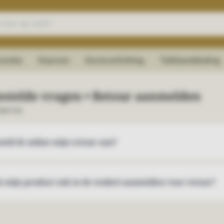
oratie
Kaarsen
Kerstverlichting
Tafelaankleding
estelde vragen • Retour aanmelden
service
eld ik online mijn retour aan?
k mijn product ook in de winkel aanmelden voor retour?