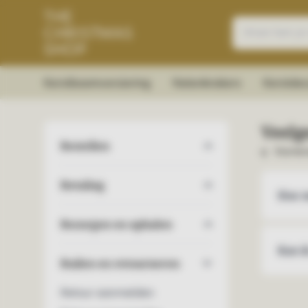
Kerstboomversiering
Notenkrakers
Kerstdec
Veelg
Bestellen
Klanten
Betaling
Hoe m
Bezorgen en ophalen
Kan i
Ruilen en retourneren
Retour aanmelden