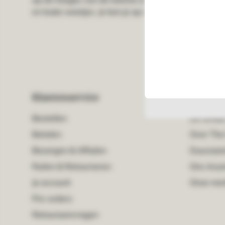
Als je onze webs
en leuke weetjes. Je kan je op ieder moment uitschri
gebruiken, dan 
accepteren. Als
alleen function
Ok
Klantenservice
Over Th
Bestellen
De winkel
Betalen
Over The
Bezorgen & Afhalen
Duurzaa
Ruilen & Retourneren
Ons Asso
Je account
Onze me
Pre-orders
Retouraanvragen