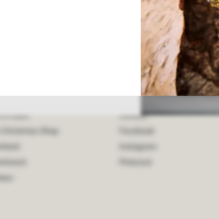
ite met alle functionaliteiten wilt
jven.
is het nodig om onze cookies te
 je kiest voor weigeren, plaatsen we
ele en analytische cookies.
Weigeren
e Christmas Shop
Contact en socials
 in Delft
Contact
 Christmas Shop
Facebook
mheid
Instagram
rtiment
Pinterest
rken