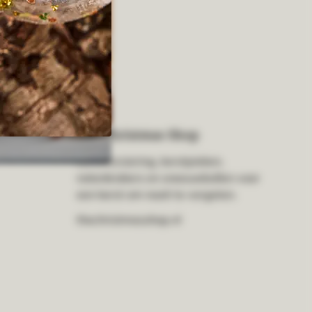
The Christmas Shop
Kerstversiering, kerstpieken,
notenkrakers en sneeuwbollen voor
een kerst om nooit te vergeten.
thechristmasshop.nl